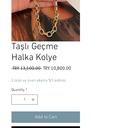
Taşlı Geçme
Halka Kolye
Regular
Sale
 TRY 13,500.00 
TRY 10,800.00
Price
Price
2 ürün ve üzeri ekstra %5 indirim
Quantity
*
Add to Cart