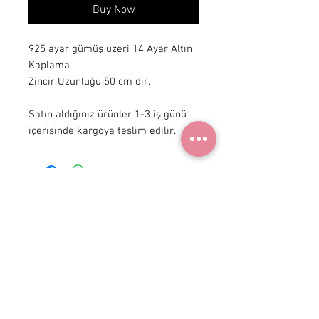
Buy Now
925 ayar gümüş üzeri 14 Ayar Altın
Kaplama
Zincir Uzunluğu 50 cm dir.
Satın aldığınız ürünler 1-3 iş günü
içerisinde kargoya teslim edilir.
+90 531
922 98 30
Instagram Shop
Membership Agreement
Delivery and Return