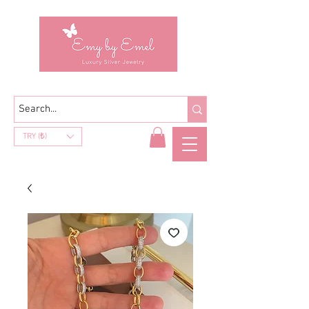
TRY (₺)