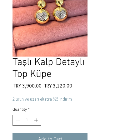
Taşlı Kalp Detaylı
Top Küpe
Regular
Sale
 TRY 3,900.00 
TRY 3,120.00
Price
Price
2 ürün ve üzeri ekstra %5 indirim
Quantity
*
Add to Cart