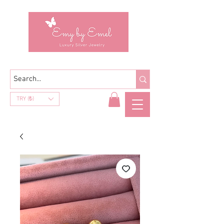
TRY (₺)