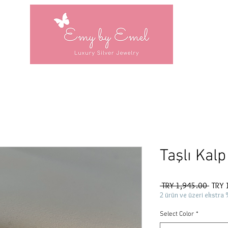
Taşlı Kal
Regul
 TRY 1,945.00 
TRY 
Price
2 ürün ve üzeri ekstra 
Select Color
*