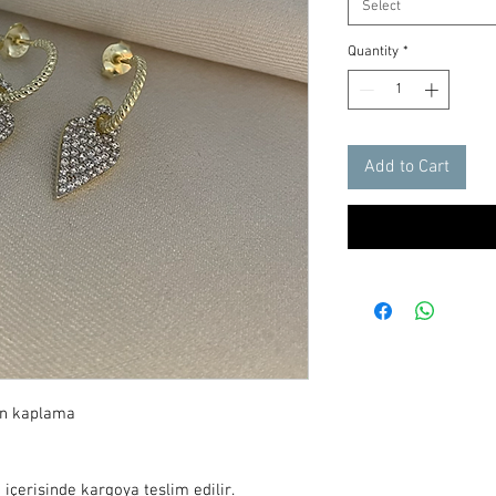
Select
Quantity
*
Add to Cart
ın kaplama

 içerisinde kargoya teslim edilir.