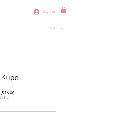
Sign in
TRY (₺)
p Küpe
ar
Sale
1,556.00
Price
%5 indirim