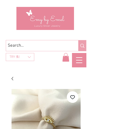
TRY (₺)