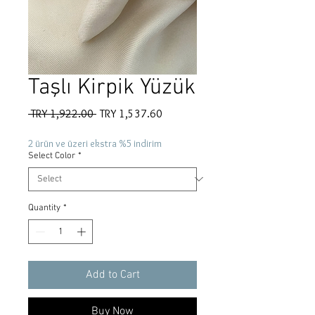
Taşlı Kirpik Yüzük
Regular
Sale
 TRY 1,922.00 
TRY 1,537.60
Price
Price
2 ürün ve üzeri ekstra %5 indirim
Select Color
*
Quantity
*
Add to Cart
Buy Now