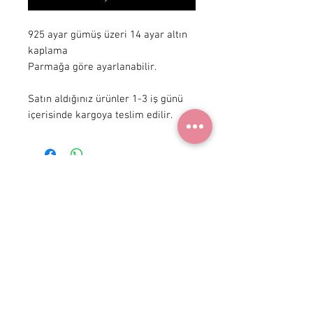
925 ayar gümüş üzeri 14 ayar altın 
kaplama

Parmağa göre ayarlanabilir.

Satın aldığınız ürünler 1-3 iş günü 
içerisinde kargoya teslim edilir.
+90 531
922 98 30
Instagram Shop
Membership Agreement
Delivery and Return
Privacy Policy