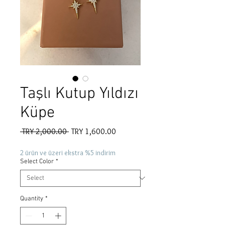
Taşlı Kutup Yıldızı
Küpe
Regular
Sale
 TRY 2,000.00 
TRY 1,600.00
Price
Price
2 ürün ve üzeri ekstra %5 indirim
Select Color
*
Quantity
*