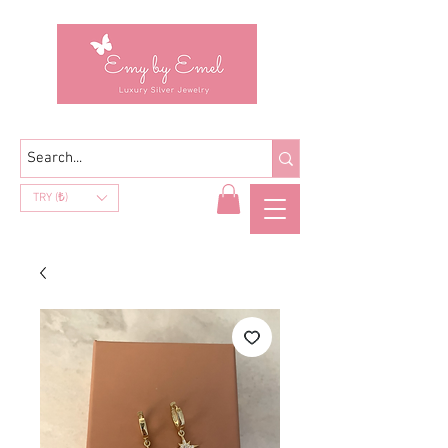
TRY (₺)