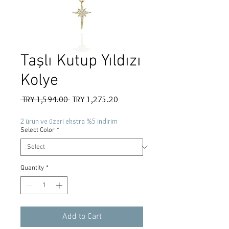
Taşlı Kutup Yıldızı
Kolye
Regular
Sale
 TRY 1,594.00 
TRY 1,275.20
Price
Price
2 ürün ve üzeri ekstra %5 indirim
Select Color
*
Quantity
*
Add to Cart