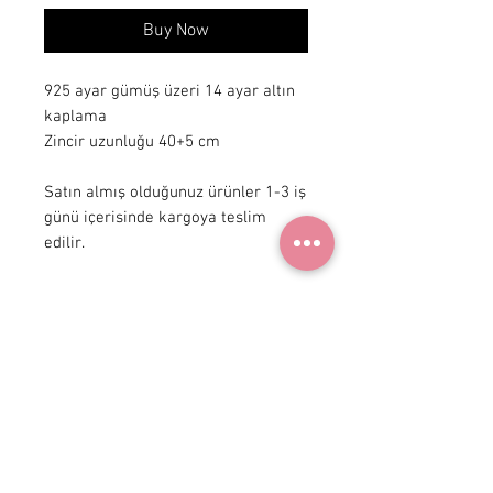
Buy Now
925 ayar gümüş üzeri 14 ayar altın 
kaplama

Zincir uzunluğu 40+5 cm 

Satın almış olduğunuz ürünler 1-3 iş 
günü içerisinde kargoya teslim 
edilir.
+90 531
922 98 30
Instagram Shop
Membership Agreement