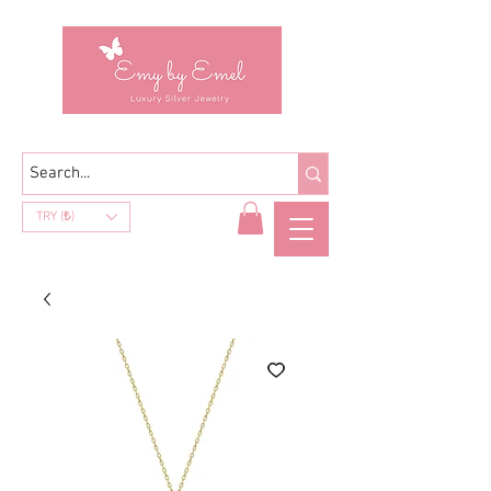
TRY (₺)