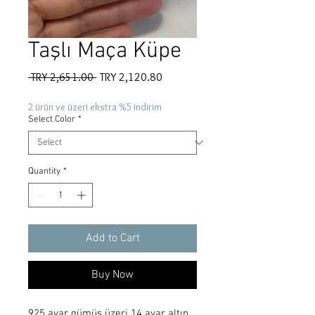
Taşlı Maça Küpe
Regular
Sale
 TRY 2,651.00 
TRY 2,120.80
Price
Price
2 ürün ve üzeri ekstra %5 indirim
Select Color
*
Quantity
*
Add to Cart
Buy Now
925 ayar gümüş üzeri 14 ayar altın 