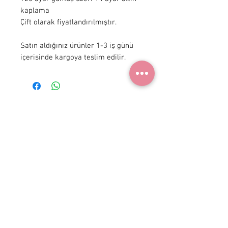
kaplama

Çift olarak fiyatlandırılmıştır.

Satın aldığınız ürünler 1-3 iş günü 
içerisinde kargoya teslim edilir.
+90 531
922 98 30
Instagram Shop
Membership Agreement
Delivery and Return
Privacy Policy
Distance Selling Contract