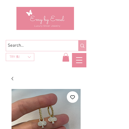
TRY (₺)