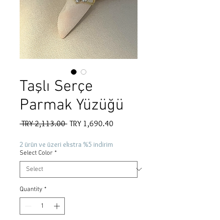
Taşlı Serçe
Parmak Yüzüğü
Regular
Sale
 TRY 2,113.00 
TRY 1,690.40
Price
Price
2 ürün ve üzeri ekstra %5 indirim
Select Color
*
Quantity
*