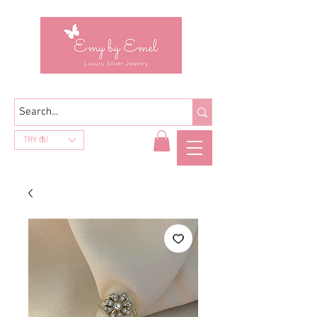
TRY (₺)