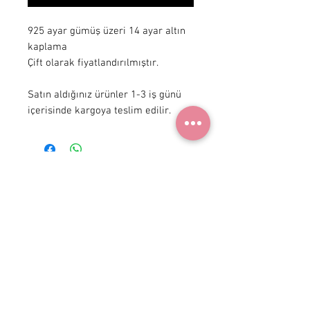
925 ayar gümüş üzeri 14 ayar altın 
kaplama

Çift olarak fiyatlandırılmıştır.

Satın aldığınız ürünler 1-3 iş günü 
içerisinde kargoya teslim edilir.
+90 531
922 98 30
Instagram Shop
Membership Agreement
Delivery and Return
Privacy Policy