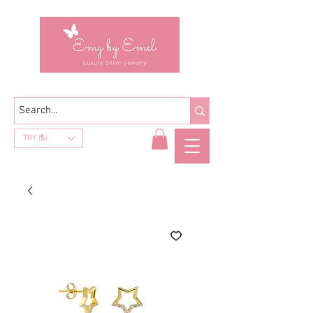
TRY (₺)