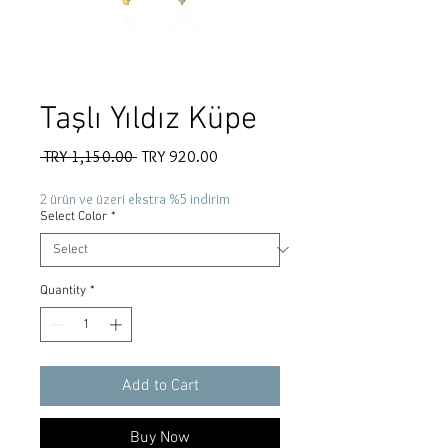
Taşlı Yıldız Küpe
Regular
Sale
 TRY 1,150.00 
TRY 920.00
Price
Price
2 ürün ve üzeri ekstra %5 indirim
Select Color
*
Quantity
*
Add to Cart
Buy Now