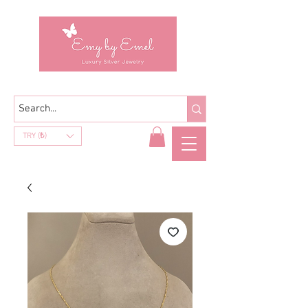
TRY (₺)