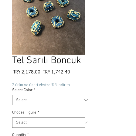
Tel Sarılı Boncuk
Regular
Sale
 TRY 2,178.00 
TRY 1,742.40
Price
Price
2 ürün ve üzeri ekstra %5 indirim
Select Color
*
Choose Figure
*
Quantity
*