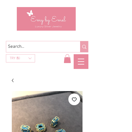
TRY (₺)