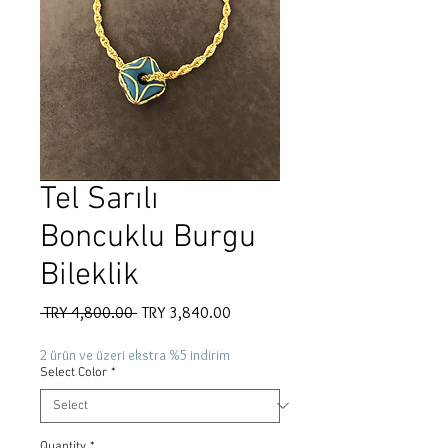
Tel Sarılı
Boncuklu Burgu
Bileklik
Regular
Sale
 TRY 4,800.00 
TRY 3,840.00
Price
Price
2 ürün ve üzeri ekstra %5 indirim
Select Color
*
Quantity
*