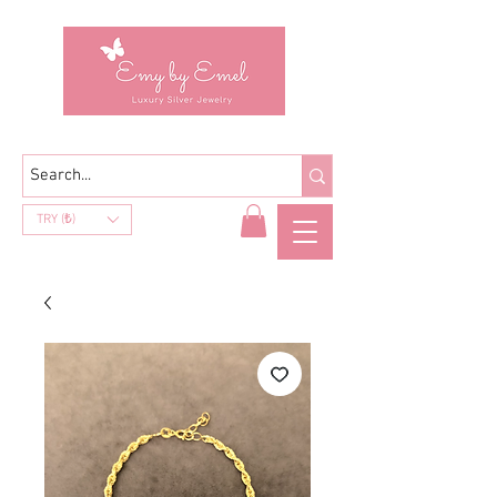
TRY (₺)