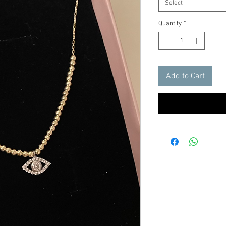
Select
Quantity
*
Add to Cart