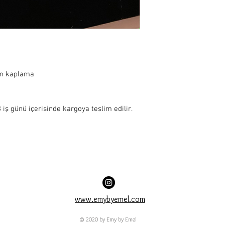
ın kaplama
iş günü içerisinde kargoya teslim edilir.
www.emybyemel.com
© 2020 by Emy by Emel