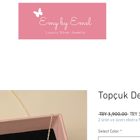
Topçuk De
Regul
 TRY 3,900.00 
TRY 
Price
2 ürün ve üzeri ekstra 
Select Color
*