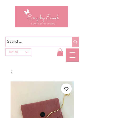
TRY (₺)