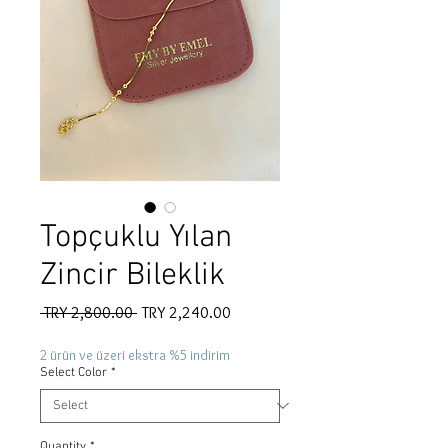
Topçuklu Yılan
Zincir Bileklik
Regular
Sale
 TRY 2,800.00 
TRY 2,240.00
Price
Price
2 ürün ve üzeri ekstra %5 indirim
Select Color
*
Quantity
*