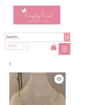
TRY (₺)