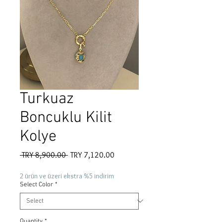
Turkuaz
Boncuklu Kilit
Kolye
Regular
Sale
 TRY 8,900.00 
TRY 7,120.00
Price
Price
2 ürün ve üzeri ekstra %5 indirim
Select Color
*
Quantity
*