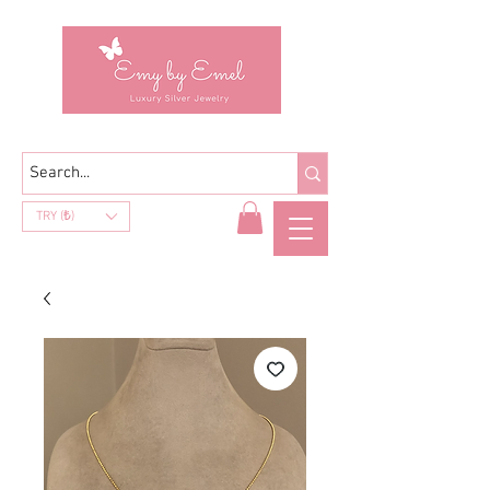
TRY (₺)