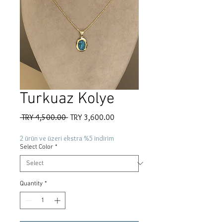
Turkuaz Kolye
Regular
Sale
 TRY 4,500.00 
TRY 3,600.00
Price
Price
2 ürün ve üzeri ekstra %5 indirim
Select Color
*
Quantity
*