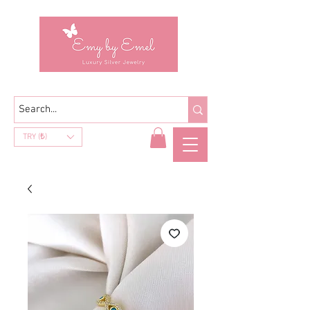
TRY (₺)