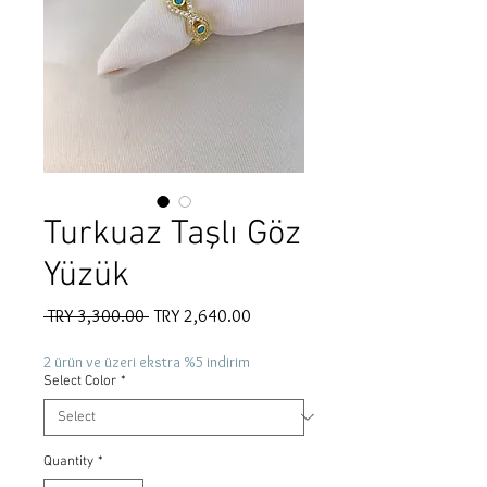
Turkuaz Taşlı Göz
Yüzük
Regular
Sale
 TRY 3,300.00 
TRY 2,640.00
Price
Price
2 ürün ve üzeri ekstra %5 indirim
Select Color
*
Quantity
*