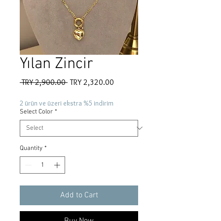
Yılan Zincir
Regular
Sale
 TRY 2,900.00 
TRY 2,320.00
Price
Price
2 ürün ve üzeri ekstra %5 indirim
Select Color
*
Quantity
*
Add to Cart