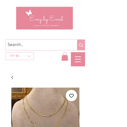
TRY (₺)