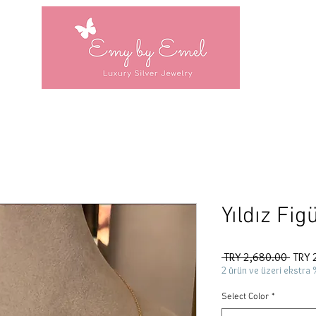
Yıldız Fig
Regul
 TRY 2,680.00 
TRY 
Price
2 ürün ve üzeri ekstra 
Select Color
*