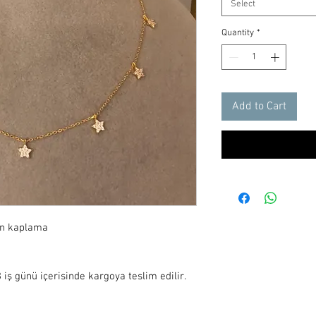
Select
Quantity
*
Add to Cart
ın kaplama

iş günü içerisinde kargoya teslim edilir.