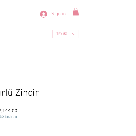
Sign in
TRY (₺)
ürlü Zincir
ar
Sale
2,144.00
Price
%5 indirim