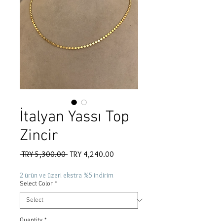
İtalyan Yassı Top
Zincir
Regular
Sale
 TRY 5,300.00 
TRY 4,240.00
Price
Price
2 ürün ve üzeri ekstra %5 indirim
Select Color
*
Quantity
*