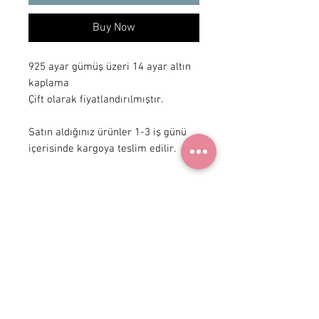
Buy Now
925 ayar gümüş üzeri 14 ayar altın 
kaplama

Çift olarak fiyatlandırılmıştır.

Satın aldığınız ürünler 1-3 iş günü 
içerisinde kargoya teslim edilir.
+90 531
922 98 30
Instagram Shop
Membership Agreement
Delivery and Return