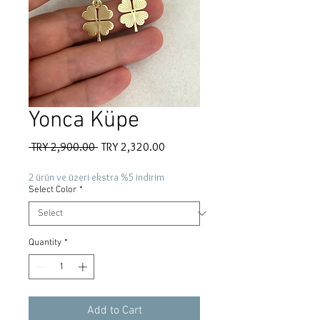
Yonca Küpe
Regular
Sale
 TRY 2,900.00 
TRY 2,320.00
Price
Price
2 ürün ve üzeri ekstra %5 indirim
Select Color
*
Quantity
*
Add to Cart