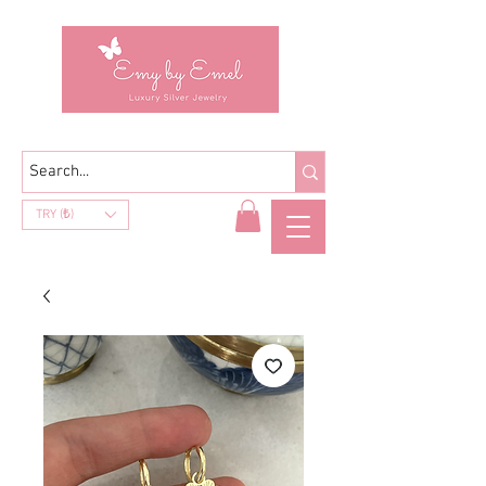
TRY (₺)