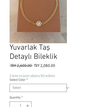
Yuvarlak Taş
Detaylı Bileklik
Regular
Sale
 TRY 2,600.00 
TRY 2,080.00
Price
Price
2 ürün ve üzeri ekstra %5 indirim
Select Color
*
Quantity
*